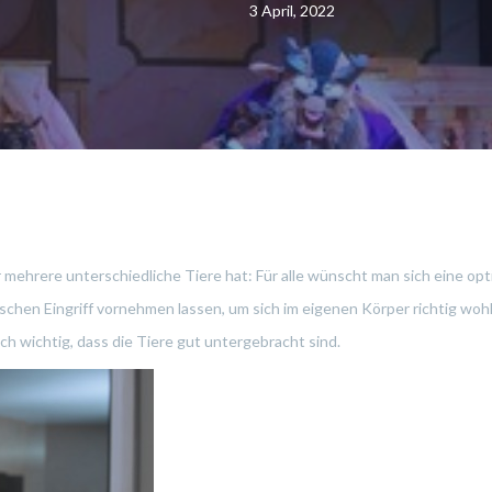
3 April, 2022
r mehrere unterschiedliche Tiere hat: Für alle wünscht man sich eine op
schen Eingriff vornehmen lassen, um sich im eigenen Körper richtig woh
uch wichtig, dass die Tiere gut untergebracht sind.