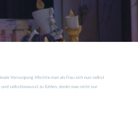
timale Versorgung. Möchte man als Frau sich nun selbst
l und selbstbewusst zu fühlen, denkt man nicht nur