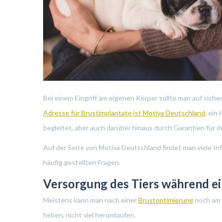
Bei einem Eingriff am eigenen Körper sollte man auf sich
Adresse für Brustimplantate ist Motiva Deutschland
, ein
begleitet, aber auch darüber hinaus durch Garantien für de
Auf der Seite von Motiva Deutschland findet man viele 
häufig gestellten Fragen.
Versorgung des Tiers während e
Meistens kann man nach einer
Brustoptimierung
noch am g
heben, nicht viel herumlaufen.