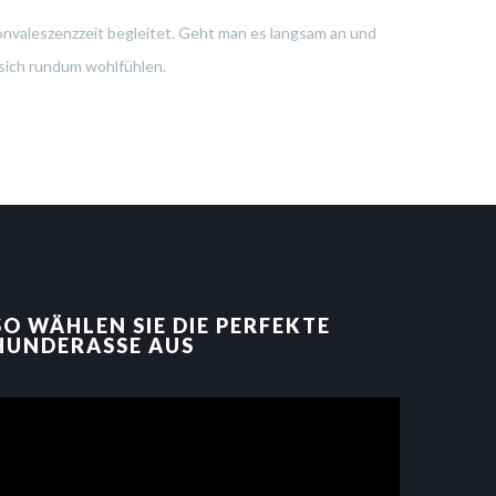
nvaleszenzzeit begleitet. Geht man es langsam an und
 sich rundum wohlfühlen.
SO WÄHLEN SIE DIE PERFEKTE
HUNDERASSE AUS