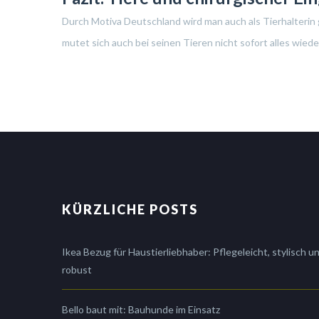
Durch Motiva Deutschland wird man auch als Tierhalteri
mutet sich auch bei seinen Tieren nicht sofort alles wie
KÜRZLICHE POSTS
Ikea Bezug für Haustierliebhaber: Pflegeleicht, stylisch u
robust
Bello baut mit: Bauhunde im Einsatz