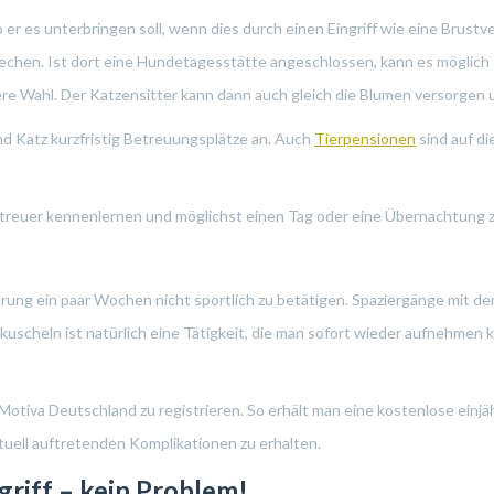
o er es unterbringen soll, wenn dies durch einen Eingriff wie eine Brust
prechen. Ist dort eine Hundetagesstätte angeschlossen, kann es möglic
sere Wahl. Der Katzensitter kann dann auch gleich die Blumen versorgen 
nd Katz kurzfristig Betreuungsplätze an. Auch
Tierpensionen
sind auf di
treuer kennenlernen und möglichst einen Tag oder eine Übernachtung zu
rung ein paar Wochen nicht sportlich zu betätigen. Spaziergänge mit d
 kuscheln ist natürlich eine Tätigkeit, die man sofort wieder aufnehmen
 Motiva Deutschland zu registrieren. So erhält man eine kostenlose einjä
tuell auftretenden Komplikationen zu erhalten.
ngriff – kein Problem!