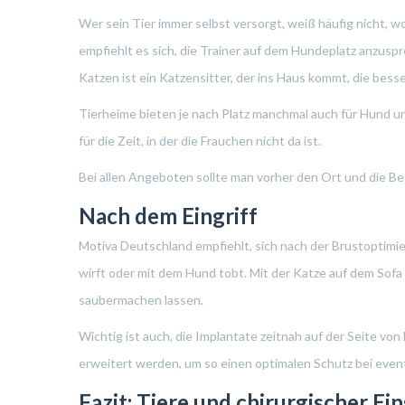
Wer sein Tier immer selbst versorgt, weiß häufig nicht, w
empfiehlt es sich, die Trainer auf dem Hundeplatz anzus
Katzen ist ein Katzensitter, der ins Haus kommt, die bes
Tierheime bieten je nach Platz manchmal auch für Hund u
für die Zeit, in der die Frauchen nicht da ist.
Bei allen Angeboten sollte man vorher den Ort und die Be
Nach dem Eingriff
Motiva Deutschland empfiehlt, sich nach der Brustoptimie
wirft oder mit dem Hund tobt. Mit der Katze auf dem Sofa
saubermachen lassen.
Wichtig ist auch, die Implantate zeitnah auf der Seite von
erweitert werden, um so einen optimalen Schutz bei even
Fazit: Tiere und chirurgischer Ei