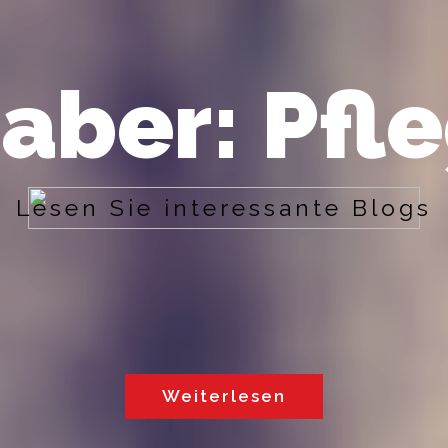
aber: Pfle
L
e
s
e
n
S
i
e
i
n
t
e
r
e
s
s
a
n
t
e
B
l
o
g
s
Weiterlesen